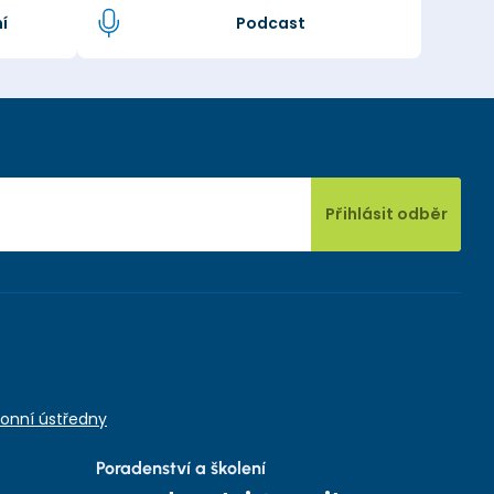
í
Podcast
Přihlásit odběr
onní ústředny
Poradenství a školení