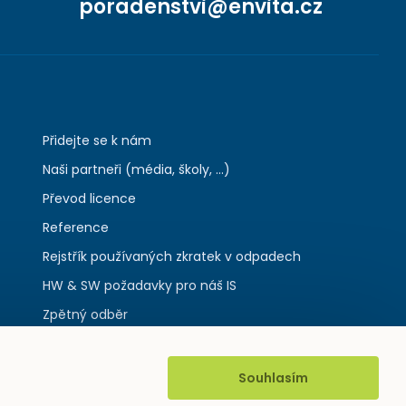
poradenstvi@envita.cz
Přidejte se k nám
Naši partneři (média, školy, ...)
Převod licence
Reference
Rejstřík používaných zkratek v odpadech
HW & SW požadavky pro náš IS
Zpětný odběr
Souhlasím