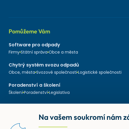
Pomůžeme Vám
Software pro odpady
Firmy
Státní správa
Obce a města
Chytrý systém svozu odpadů
Obce, města
Svozové společnosti
Logistické společnosti
Poradenství a školení
Školení
Poradenství
Legislativa
Na vašem soukromí nám zá