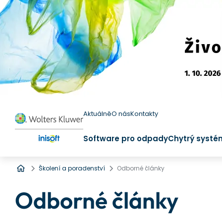
Aktuálně
O nás
Kontakty
Software pro odpady
Chytrý systé
Úvod
Školení a poradenství
Odborné články
Odborné články