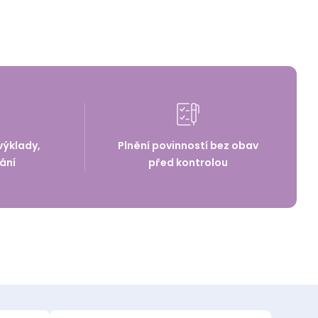
výklady,
Plnění povinností bez obav
ání
před kontrolou