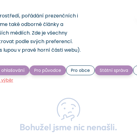
rostředí, pořádání prezenčních i
eme také odborné články a
ších médiích. Zde je všechny
trovat podle svých preferencí.
s lupou v pravé horní části webu).
 ohlašování
Pro původce
Pro obce
Státní správa
t výběr
Bohužel jsme nic nenašli.