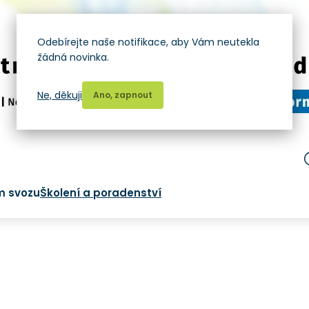
Odebírejte naše notifikace, aby Vám neutekla
žádná novinka.
Ne, děkuji
Ano, zapnout
m svozu
Školení a poradenství