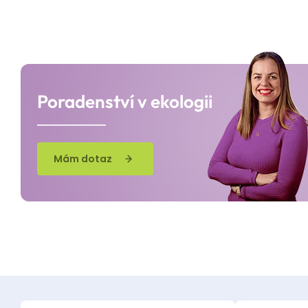
Poradenství v ekologii
Mám dotaz