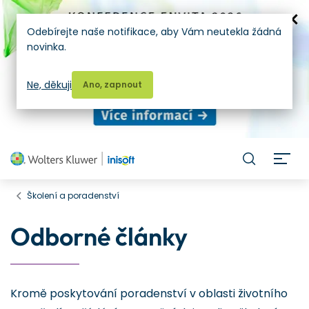
Odebírejte naše notifikace, aby Vám neutekla žádná
novinka.
Ne, děkuji
Ano, zapnout
H
Školení a poradenství
Odborné články
Kromě poskytování poradenství v oblasti životního