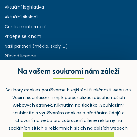
Aktuální legislativa
Aktuální školení
Centrum informací
Přidejte se k nám
Naši partneři (média, školy, ...)
Převod licence
Reference
Na vašem soukromí nám záleží
Rejstřík používaných zkratek v odpadech
HW & SW požadavky pro náš IS
Soubory cookies používáme k zajištění funkčnosti webu a s
Zpětný odběr
Vaším souhlasem i mj. k personalizaci obsahu našich
webových stránek. Kliknutím na tlačítko „Souhlasím“
souhlasíte s využívaním cookies a předáním údajů o
chování na webu pro zobrazení cílené reklamy na
sociálních sítích a reklamních sítích na dalších webech.