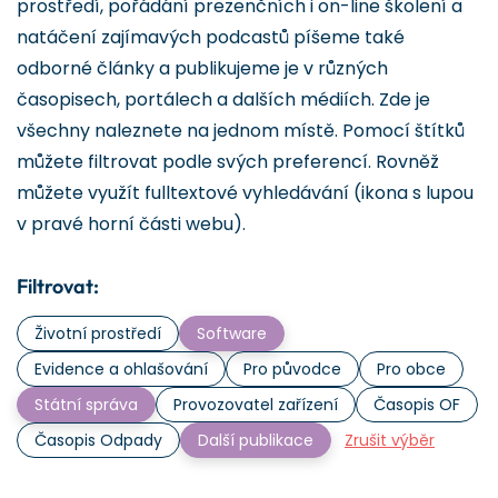
prostředí, pořádání prezenčních i on-line školení a
natáčení zajímavých podcastů píšeme také
odborné články a publikujeme je v různých
časopisech, portálech a dalších médiích. Zde je
všechny naleznete na jednom místě. Pomocí štítků
můžete filtrovat podle svých preferencí. Rovněž
můžete využít fulltextové vyhledávání (ikona s lupou
v pravé horní části webu).
Filtrovat:
Životní prostředí
Software
Evidence a ohlašování
Pro původce
Pro obce
Státní správa
Provozovatel zařízení
Časopis OF
Časopis Odpady
Další publikace
Zrušit výběr