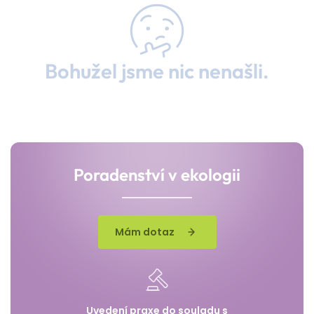
Bohužel jsme nic nenašli.
Poradenství v ekologii
Mám dotaz
Uvedení praxe do souladu s