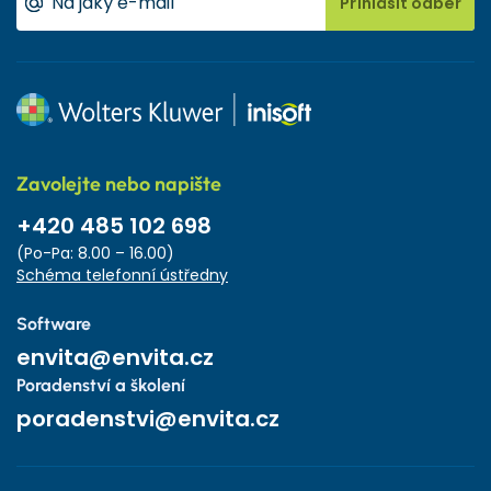
Přihlásit odběr
Zavolejte nebo napište
+420 485 102 698
(Po-Pa: 8.00 – 16.00)
Schéma telefonní ústředny
Software
envita@envita.cz
Poradenství a školení
poradenstvi@envita.cz