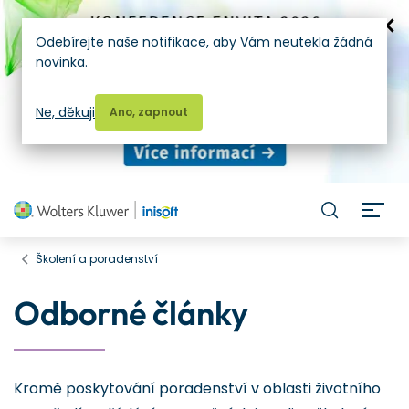
Odebírejte naše notifikace, aby Vám neutekla žádná
novinka.
Ne, děkuji
Ano, zapnout
H
Školení a poradenství
Odborné články
Kromě poskytování poradenství v oblasti životního