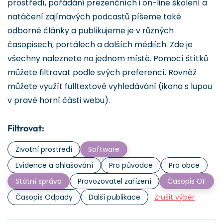
prostředí, pořádání prezenčních i on-line školení a
natáčení zajímavých podcastů píšeme také
odborné články a publikujeme je v různých
časopisech, portálech a dalších médiích. Zde je
všechny naleznete na jednom místě. Pomocí štítků
můžete filtrovat podle svých preferencí. Rovněž
můžete využít fulltextové vyhledávání (ikona s lupou
v pravé horní části webu).
Filtrovat:
Životní prostředí
Software
Evidence a ohlašování
Pro původce
Pro obce
Státní správa
Provozovatel zařízení
Časopis OF
Časopis Odpady
Další publikace
Zrušit výběr