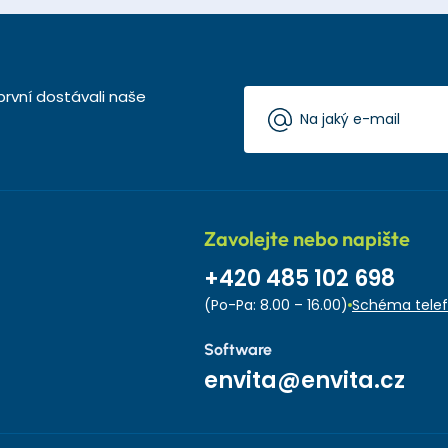
první dostávali naše
Zavolejte nebo napište
+420 485 102 698
(Po-Pa: 8.00 – 16.00)
Schéma telef
Software
envita@envita.cz