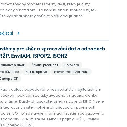
tomatizovaný moderní sběrný dvůr, který je čistý,
ehledný a bez front? To není hudba budoucnosti, tak
že vypadat sběrný dvůr ve Vaší obci již dnes.
ečíst si
ystémy pro sběr a zpracování dat o odpadech
RŽP, EnviIAM, ISPOP2, ISOH2
Odborný článek
Životní prostředí
Software
Pro původce
Státní správa
Provozovatel zařízení
Časopis OF
kud v oblasti odpadového hospodářství nejste úplným
váčkem, pak Vám zkratky uvedené v nadpisu článku
ou známé. Každý ohlašovatel dnes ví, co je to ISPOP, že je
 Integrovaný systém plnění ohlašovacích povinností
bo že ISOH představuje Informační systém odpadového
spodářství. Ale už jste se setkali s pojmy CRŽP, EnviIAM,
POP2 nebo ISOH2?