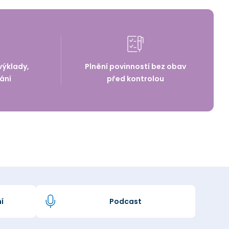
výklady,
Plnění povinností bez obav
ání
před kontrolou
í
Podcast