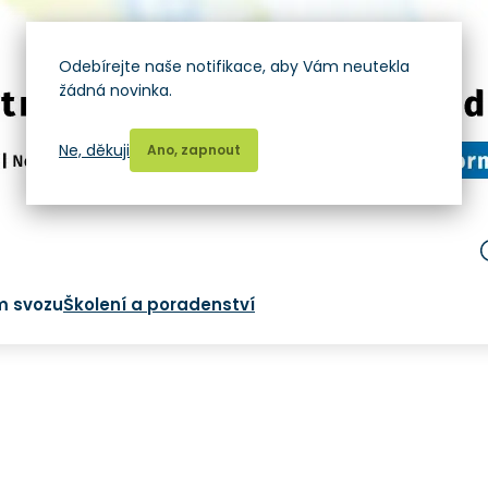
Odebírejte naše notifikace, aby Vám neutekla
žádná novinka.
Ne, děkuji
Ano, zapnout
m svozu
Školení a poradenství