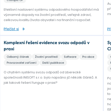
Časopis OF
Au
př
Efektivní nastavení systému odpadového hospodářství má
mů
významné dopady na životní prostředí, veřejné zdraví,
celkovou kvalitu života obyvatel i na finanční rozpočet.
Přečíst si
Př
Komplexní řešení evidence svozu odpadů v
S
praxi
C
Odborný článek
Životní prostředí
Software
Pro obce
Provozovatel zařízení
Další publikace
O chytrém systému svozu odpadů od Liberecké
společnosti INISOFT s.r.o. bylo napsáno již několik článků. A
Po
jak takové řešení funguje v praxi?
no
js
to
ne
ho
IS