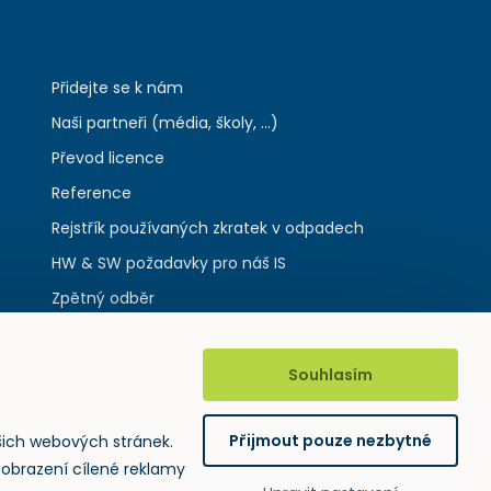
Přidejte se k nám
Naši partneři (média, školy, ...)
Převod licence
Reference
Rejstřík používaných zkratek v odpadech
HW & SW požadavky pro náš IS
Zpětný odběr
Souhlasím
Přijmout pouze nezbytné
šich webových stránek.
zobrazení cílené reklamy