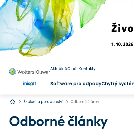
Aktuálně
O nás
Kontakty
Software pro odpady
Chytrý systé
Úvod
Školení a poradenství
Odborné články
Odborné články