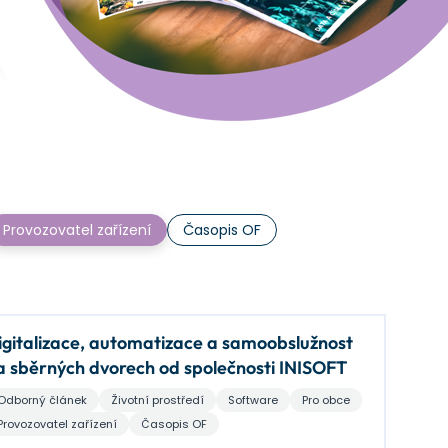
Provozovatel zařízení
Časopis OF
igitalizace, automatizace a samoobslužnost
a sběrných dvorech od společnosti INISOFT
Odborný článek
Životní prostředí
Software
Pro obce
Provozovatel zařízení
Časopis OF