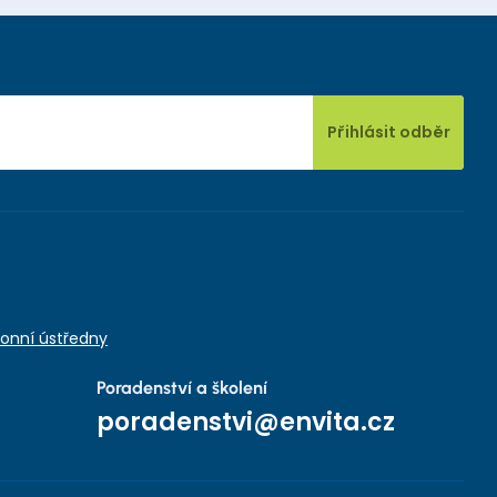
Přihlásit odběr
onní ústředny
Poradenství a školení
poradenstvi@envita.cz