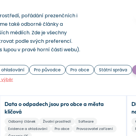
rostředí, pořádání prezenčních i
eme také odborné články a
ších médiích. Zde je všechny
trovat podle svých preferencí.
s lupou v pravé horní části webu).
 ohlašování
Pro původce
Pro obce
Státní správa
t výběr
Data o odpadech jsou pro obce a města
D
klíčová
n
Odborný článek
Životní prostředí
Software
Evidence a ohlašování
Pro obce
Provozovatel zařízení