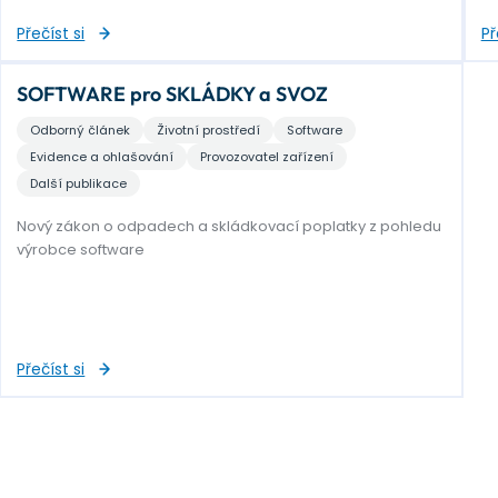
Přečíst si
Př
SOFTWARE pro SKLÁDKY a SVOZ
Odborný článek
Životní prostředí
Software
Evidence a ohlašování
Provozovatel zařízení
Další publikace
Nový zákon o odpadech a skládkovací poplatky z pohledu
výrobce software
Přečíst si