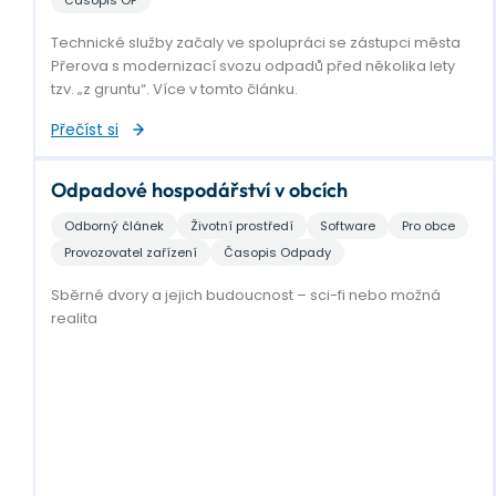
Časopis OF
Technické služby začaly ve spolupráci se zástupci města
Přerova s modernizací svozu odpadů před několika lety
tzv. „z gruntu“. Více v tomto článku.
Přečíst si
Odpadové hospodářství v obcích
Odborný článek
Životní prostředí
Software
Pro obce
Provozovatel zařízení
Časopis Odpady
Sběrné dvory a jejich budoucnost – sci-fi nebo možná
realita