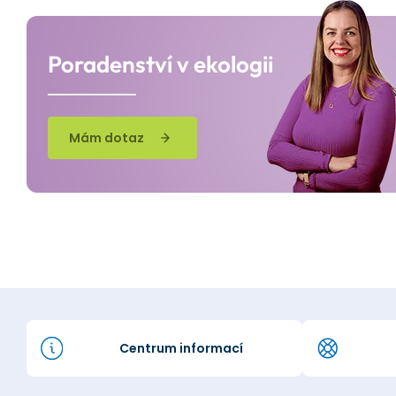
Poradenství v ekologii
Mám dotaz
Centrum informací