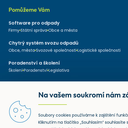
Pomůžeme Vám
Software pro odpady
Firmy
Státní správa
Obce a města
Chytrý systém svozu odpadů
Obce, města
Svozové společnosti
Logistické společnosti
Poradenství a školení
Školení
Poradenství
Legislativa
Na vašem soukromí nám zá
Soubory cookies používáme k zajištění funkč
Kliknutím na tlačítko „Souhlasím“ souhlasít