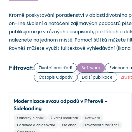
Kromě poskytování poradenství v oblasti životního p
on-line školení a natáčení zajímavých podcastů píš
publikujeme je v různých časopisech, portálech a dal
naleznete na jednom místě. Pomocí štítků můžete fil
Rovněž můžete využít fulltextové vyhledávání (ikona 
Filtrovat:
Životní prostředí
Software
Evidence a
Časopis Odpady
Další publikace
Zruši
Modernizace svozu odpadů v Přerově –
Sideloading
Odborný článek
Životní prostředí
Software
Evidence a ohlašování
Pro obce
Provozovatel zařízení