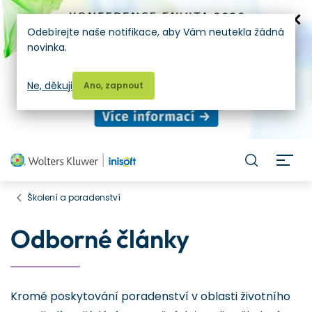
Odebírejte naše notifikace, aby Vám neutekla žádná
novinka.
Ne, děkuji
Ano, zapnout
H
Školení a poradenství
Odborné články
Kromě poskytování poradenství v oblasti životního