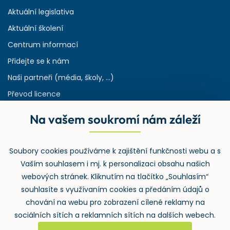
Aktuální legislativa
Aktuální školení
Centrum informací
Přidejte se k nám
Naši partneři (média, školy, ...)
Převod licence
Reference
Na vašem soukromí nám záleží
Rejstřík používaných zkratek v odpadech
HW & SW požadavky pro náš IS
Soubory cookies používáme k zajištění funkčnosti webu a s
Zpětný odběr
Vaším souhlasem i mj. k personalizaci obsahu našich
webových stránek. Kliknutím na tlačítko „Souhlasím“
souhlasíte s využívaním cookies a předáním údajů o
chování na webu pro zobrazení cílené reklamy na
sociálních sítích a reklamních sítích na dalších webech.