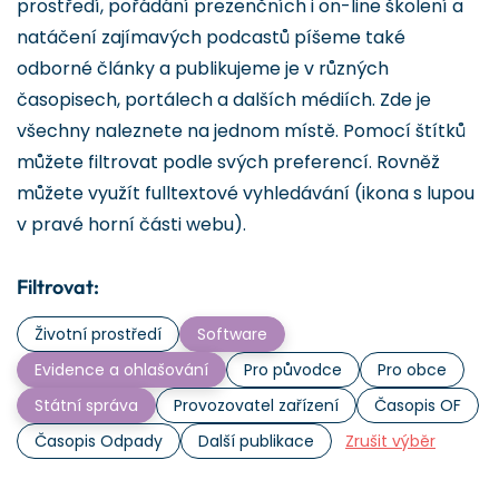
prostředí, pořádání prezenčních i on-line školení a
natáčení zajímavých podcastů píšeme také
odborné články a publikujeme je v různých
časopisech, portálech a dalších médiích. Zde je
všechny naleznete na jednom místě. Pomocí štítků
můžete filtrovat podle svých preferencí. Rovněž
můžete využít fulltextové vyhledávání (ikona s lupou
v pravé horní části webu).
Filtrovat:
Životní prostředí
Software
Evidence a ohlašování
Pro původce
Pro obce
Státní správa
Provozovatel zařízení
Časopis OF
Časopis Odpady
Další publikace
Zrušit výběr