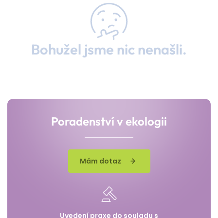
Bohužel jsme nic nenašli.
Poradenství v ekologii
Mám dotaz
Uvedení praxe do souladu s