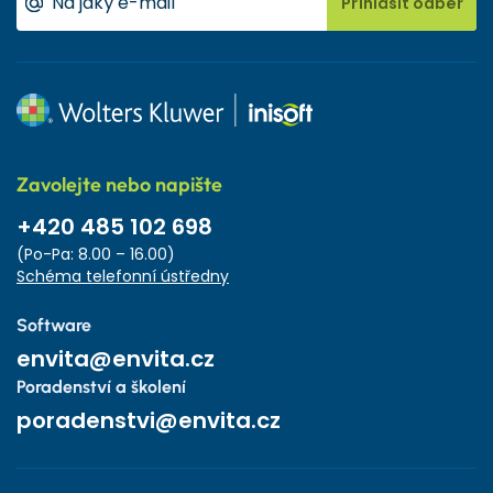
Přihlásit odběr
Zavolejte nebo napište
+420 485 102 698
(Po-Pa: 8.00 – 16.00)
Schéma telefonní ústředny
Software
envita@envita.cz
Poradenství a školení
poradenstvi@envita.cz