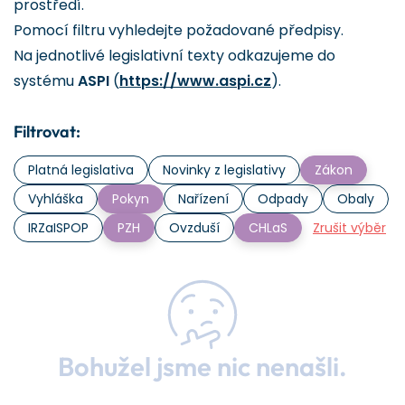
prostředí.
Pomocí filtru vyhledejte požadované předpisy.
Na jednotlivé legislativní texty odkazujeme do
systému
ASPI
(
https://www.aspi.cz
).
Filtrovat:
Platná legislativa
Novinky z legislativy
Zákon
Vyhláška
Pokyn
Nařízení
Odpady
Obaly
IRZaISPOP
PZH
Ovzduší
CHLaS
Zrušit výběr
Bohužel jsme nic nenašli.