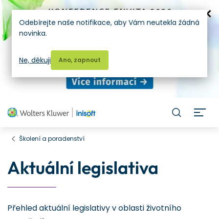
Odebírejte naše notifikace, aby Vám neutekla žádná
novinka.
Ne, děkuji
Ano, zapnout
H
Školení a poradenství
Aktuální legislativa
Přehled aktuální legislativy v oblasti životního