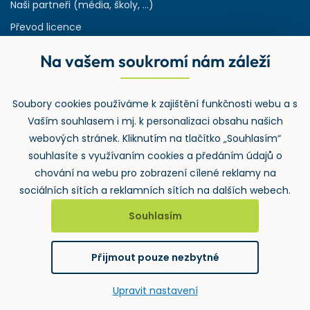
Naši partneři (média, školy, ...)
Převod licence
Reference
Na vašem soukromí nám záleží
Rejstřík používaných zkratek v odpadech
HW & SW požadavky pro náš IS
Soubory cookies používáme k zajištění funkčnosti webu a s
Zpětný odběr
Vaším souhlasem i mj. k personalizaci obsahu našich
webových stránek. Kliknutím na tlačítko „Souhlasím“
souhlasíte s využívaním cookies a předáním údajů o
chování na webu pro zobrazení cílené reklamy na
sociálních sítích a reklamních sítích na dalších webech.
Souhlasím
2026 ©
Wolters Kluwer ČR, a.s.
, U nákladového nádraží 3265/10,
130 00 Praha 3 – Strašnice
Přijmout pouze nezbytné
GDPR
Cookies
Notifikace
vytvořil
webProgress
Upravit nastavení