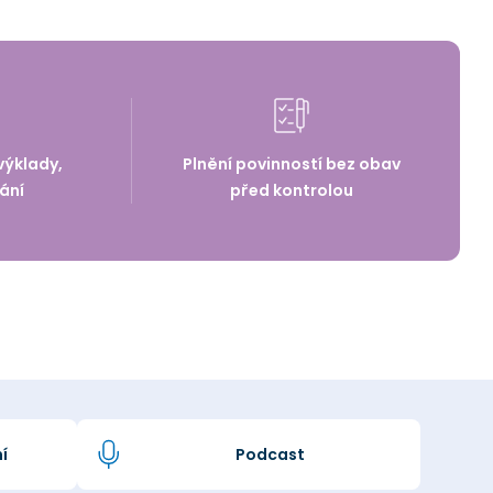
výklady,
Plnění povinností bez obav
ání
před kontrolou
í
Podcast