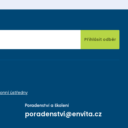
Přihlásit odběr
onní ústředny
Poradenství a školení
poradenstvi@envita.cz