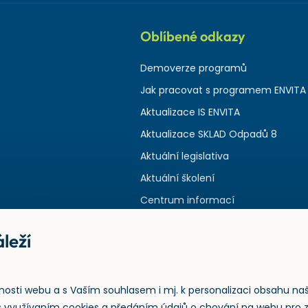
Oblíbené odkazy
Demoverze programů
Jak pracovat s programem ENVITA
Aktualizace IS ENVITA
Aktualizace SKLAD Odpadů 8
Aktuální legislativa
Aktuální školení
Centrum informací
leží
nosti webu a s Vaším souhlasem i mj. k personalizaci obsahu na
e s využívaním cookies a předáním údajů o chování na webu pro 