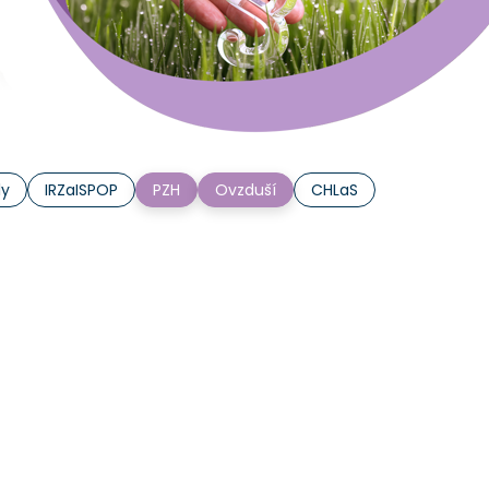
ly
IRZaISPOP
PZH
Ovzduší
CHLaS