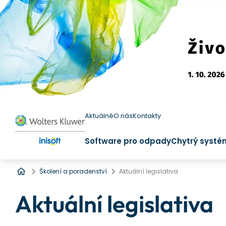
Aktuálně
O nás
Kontakty
Software pro odpady
Chytrý systé
Úvod
Školení a poradenství
Aktuální legislativa
Aktuální legislativa