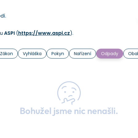
edí.
mu
ASPI
(
https://www.aspi.cz
).
Zákon
Vyhláška
Pokyn
Nařízení
Odpady
Oba
Bohužel jsme nic nenašli.