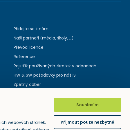
Přidejte se k nám
Naši partneři (média, školy, ...)
Převod licence
Reference
Rejstřík používaných zkratek v odpadech
HW & SW požadavky pro náš IS
Zpětný odběr
Souhlasím
Přijmout pouze nezbytné
šich webových stránek.
zobrazení cílené reklamy