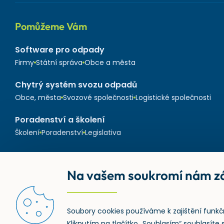
Pomůžeme Vám
Software pro odpady
Firmy
Státní správa
Obce a města
Chytrý systém svozu odpadů
Obce, města
Svozové společnosti
Logistické společnosti
Poradenství a školení
Školení
Poradenství
Legislativa
Na vašem soukromí nám zá
Soubory cookies používáme k zajištění funkč
Kliknutím na tlačítko „Souhlasím“ souhlasít