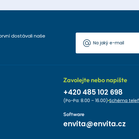
první dostávali naše
Zavolejte nebo napište
+420 485 102 698
(Po-Pa: 8.00 – 16.00)
Schéma telef
Software
envita@envita.cz