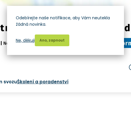
Odebírejte naše notifikace, aby Vám neutekla
žádná novinka.
Ne, děkuji
Ano, zapnout
m svozu
Školení a poradenství