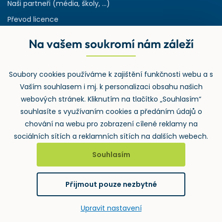
Naši partneři (média, školy, ...)
Převod licence
Reference
Na vašem soukromí nám záleží
Rejstřík používaných zkratek v odpadech
HW & SW požadavky pro náš IS
Soubory cookies používáme k zajištění funkčnosti webu a s
Zpětný odběr
Vaším souhlasem i mj. k personalizaci obsahu našich
webových stránek. Kliknutím na tlačítko „Souhlasím“
souhlasíte s využívaním cookies a předáním údajů o
chování na webu pro zobrazení cílené reklamy na
sociálních sítích a reklamních sítích na dalších webech.
Souhlasím
2026 ©
Wolters Kluwer ČR, a.s.
, U nákladového nádraží 3265/10,
130 00 Praha 3 – Strašnice
Přijmout pouze nezbytné
GDPR
Cookies
Notifikace
vytvořil
webProgress
Upravit nastavení