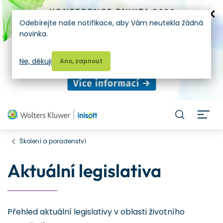
Odebírejte naše notifikace, aby Vám neutekla žádná
novinka.
Ne, děkuji
Ano, zapnout
H
Školení a poradenství
Aktuální legislativa
Přehled aktuální legislativy v oblasti životního