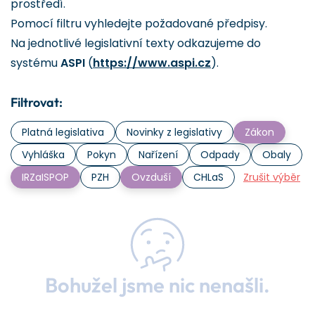
prostředí.
Pomocí filtru vyhledejte požadované předpisy.
Na jednotlivé legislativní texty odkazujeme do
systému
ASPI
(
https://www.aspi.cz
).
Filtrovat:
Platná legislativa
Novinky z legislativy
Zákon
Vyhláška
Pokyn
Nařízení
Odpady
Obaly
IRZaISPOP
PZH
Ovzduší
CHLaS
Zrušit výběr
Bohužel jsme nic nenašli.