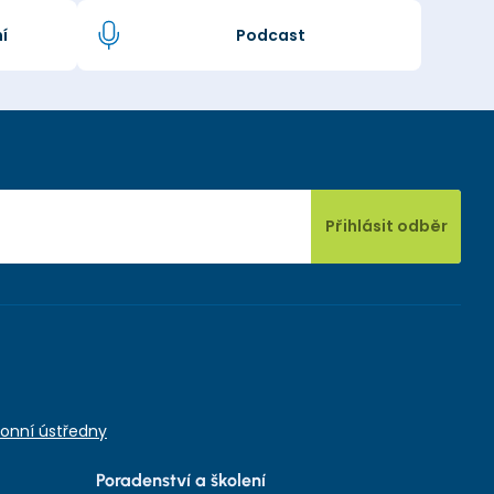
í
Podcast
Přihlásit odběr
onní ústředny
Poradenství a školení