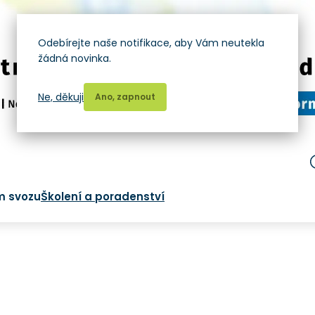
Odebírejte naše notifikace, aby Vám neutekla
žádná novinka.
Ne, děkuji
Ano, zapnout
m svozu
Školení a poradenství