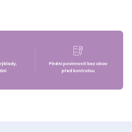
výklady,
Plnění povinností bez obav
ání
před kontrolou