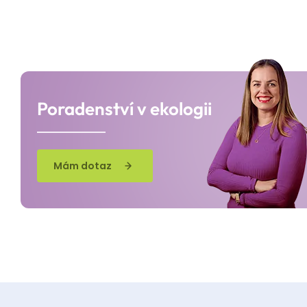
Poradenství v ekologii
Mám dotaz