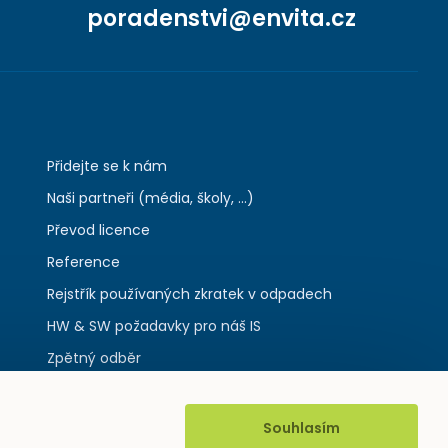
poradenstvi@envita.cz
Přidejte se k nám
Naši partneři (média, školy, ...)
Převod licence
Reference
Rejstřík používaných zkratek v odpadech
HW & SW požadavky pro náš IS
Zpětný odběr
Souhlasím