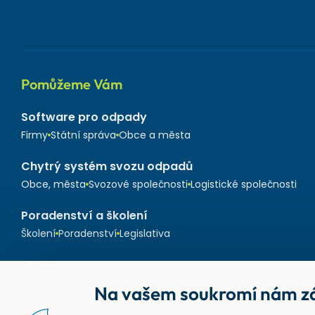
Pomůžeme Vám
Software pro odpady
Firmy
Státní správa
Obce a města
Chytrý systém svozu odpadů
Obce, města
Svozové společnosti
Logistické společnosti
Poradenství a školení
Školení
Poradenství
Legislativa
Na vašem soukromí nám zá