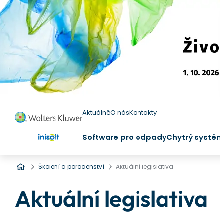
Aktuálně
O nás
Kontakty
Software pro odpady
Chytrý systé
Úvod
Školení a poradenství
Aktuální legislativa
Aktuální legislativa