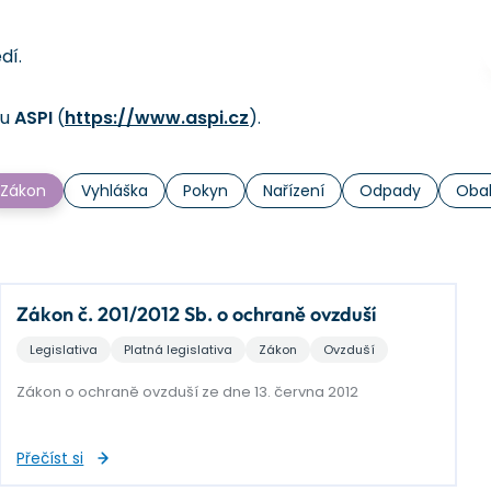
edí.
mu
ASPI
(
https://www.aspi.cz
).
Zákon
Vyhláška
Pokyn
Nařízení
Odpady
Oba
Zákon č. 201/2012 Sb. o ochraně ovzduší
Legislativa
Platná legislativa
Zákon
Ovzduší
Zákon o ochraně ovzduší ze dne 13. června 2012
Přečíst si