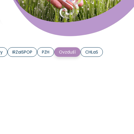
ly
IRZaISPOP
PZH
Ovzduší
CHLaS