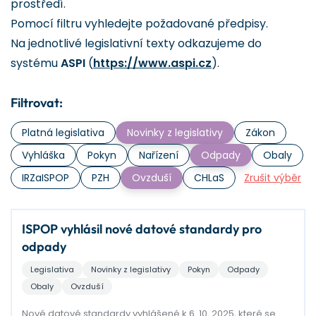
prostředí.
Pomocí filtru vyhledejte požadované předpisy.
Na jednotlivé legislativní texty odkazujeme do
systému
ASPI
(
https://www.aspi.cz
).
Filtrovat:
Platná legislativa
Novinky z legislativy
Zákon
Vyhláška
Pokyn
Nařízení
Odpady
Obaly
IRZaISPOP
PZH
Ovzduší
CHLaS
Zrušit výběr
ISPOP vyhlásil nové datové standardy pro
odpady
Legislativa
Novinky z legislativy
Pokyn
Odpady
Obaly
Ovzduší
Nové datové standardy vyhlášené k 6. 10. 2025, které se