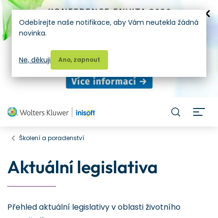
Odebírejte naše notifikace, aby Vám neutekla žádná
novinka.
Ne, děkuji
Ano, zapnout
H
Školení a poradenství
Aktuální legislativa
Přehled aktuální legislativy v oblasti životního