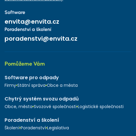
Software
envita@envita.cz
Poradenství a školení
poradenstvi@envita.cz
Pomůžeme Vám
Software pro odpady
Firmy
Státní správa
Obce a města
Chytrý systém svozu odpadů
Obce, města
Svozové společnosti
Logistické společnosti
Poradenství a školení
Školení
Poradenství
Legislativa