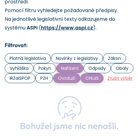
prostředí.
Pomocí filtru vyhledejte požadované předpisy.
Na jednotlivé legislativní texty odkazujeme do
systému
ASPI
(
https://www.aspi.cz
).
Filtrovat:
Platná legislativa
Novinky z legislativy
Zákon
Vyhláška
Pokyn
Nařízení
Odpady
Obaly
IRZaISPOP
PZH
Ovzduší
CHLaS
Zrušit výběr
Bohužel jsme nic nenašli.