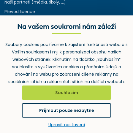
Naši partneři (média, školy, ...)
Převod licence
Reference
Na vašem soukromí nám záleží
Rejstřík používaných zkratek v odpadech
HW & SW požadavky pro náš IS
Soubory cookies používáme k zajištění funkčnosti webu a s
Zpětný odběr
Vaším souhlasem i mj. k personalizaci obsahu našich
webových stránek. Kliknutím na tlačítko „Souhlasím“
souhlasíte s využívaním cookies a předáním údajů o
chování na webu pro zobrazení cílené reklamy na
sociálních sítích a reklamních sítích na dalších webech.
Souhlasím
2026 ©
Wolters Kluwer ČR, a.s.
, U nákladového nádraží 3265/10,
130 00 Praha 3 – Strašnice
Přijmout pouze nezbytné
GDPR
Cookies
Notifikace
vytvořil
webProgress
Upravit nastavení