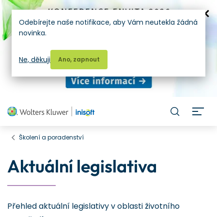
Odebírejte naše notifikace, aby Vám neutekla žádná
novinka.
Ne, děkuji
Ano, zapnout
H
Školení a poradenství
Aktuální legislativa
Přehled aktuální legislativy v oblasti životního