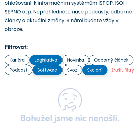
ohlašování, k informačním systémům ISPOP, ISOH,
SEPNO atp. Nepřehlédněte naše podcasty, odborné
články a aktuální změny. S námi budete vždy v
obraze.
Filtrovat:
Kariéra
Legislativa
Novinka
Odborný článek
Podcast
Software
Svoz
Školení
Zrušit filtry
Bohužel jsme nic nenašli.