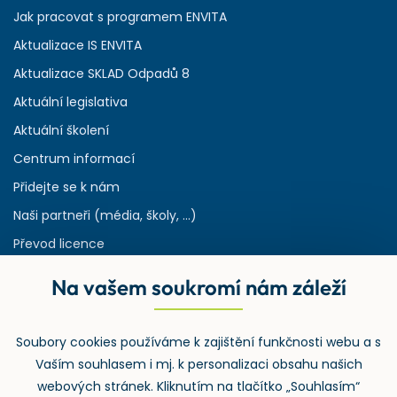
Jak pracovat s programem ENVITA
Aktualizace IS ENVITA
Aktualizace SKLAD Odpadů 8
Aktuální legislativa
Aktuální školení
Centrum informací
Přidejte se k nám
Naši partneři (média, školy, ...)
Převod licence
Reference
Na vašem soukromí nám záleží
Rejstřík používaných zkratek v odpadech
HW & SW požadavky pro náš IS
Soubory cookies používáme k zajištění funkčnosti webu a s
Zpětný odběr
Vaším souhlasem i mj. k personalizaci obsahu našich
webových stránek. Kliknutím na tlačítko „Souhlasím“