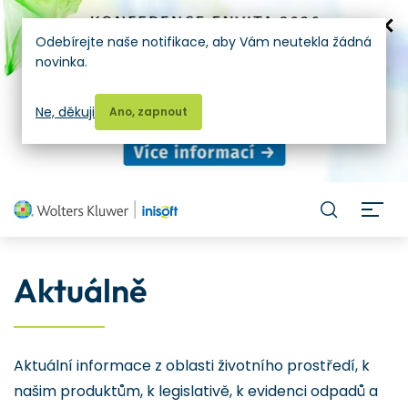
Odebírejte naše notifikace, aby Vám neutekla žádná
novinka.
Ne, děkuji
Ano, zapnout
H
Aktuálně
Aktuální informace z oblasti životního prostředí, k
našim produktům, k legislativě, k evidenci odpadů a