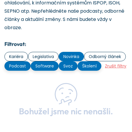
ohlašování, k informačním systémům ISPOP, ISOH,
SEPNO atp. Nepřehlédněte naše podcasty, odborné
články a aktuální změny. S námi budete vždy v
obraze.
Filtrovat:
Kariéra
Legislativa
Novinka
Odborný článek
Podcast
Software
Svoz
Školení
Zrušit filtry
Bohužel jsme nic nenašli.