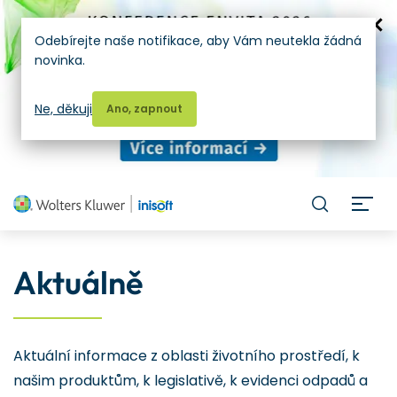
Odebírejte naše notifikace, aby Vám neutekla žádná
novinka.
Ne, děkuji
Ano, zapnout
H
Aktuálně
Aktuální informace z oblasti životního prostředí, k
našim produktům, k legislativě, k evidenci odpadů a