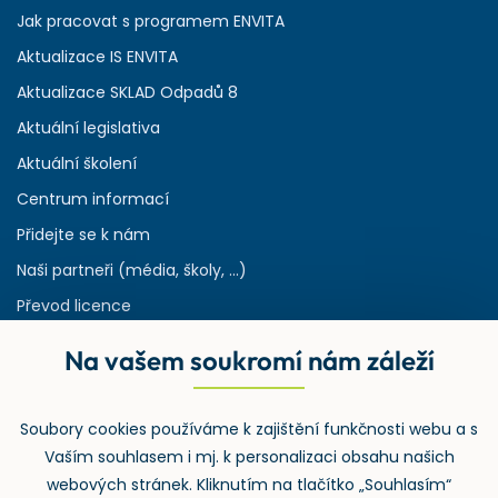
Jak pracovat s programem ENVITA
Aktualizace IS ENVITA
Aktualizace SKLAD Odpadů 8
Aktuální legislativa
Aktuální školení
Centrum informací
Přidejte se k nám
Naši partneři (média, školy, ...)
Převod licence
Reference
Na vašem soukromí nám záleží
Rejstřík používaných zkratek v odpadech
HW & SW požadavky pro náš IS
Soubory cookies používáme k zajištění funkčnosti webu a s
Zpětný odběr
Vaším souhlasem i mj. k personalizaci obsahu našich
webových stránek. Kliknutím na tlačítko „Souhlasím“