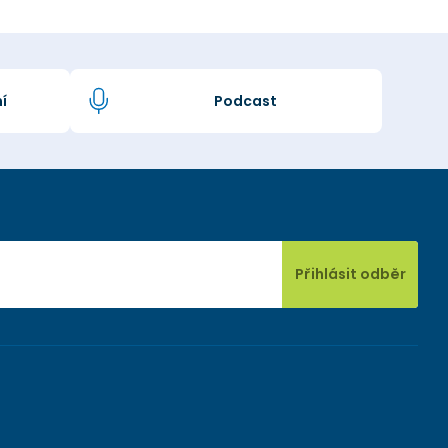
í
Podcast
Přihlásit odběr