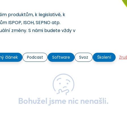
šim produktům, k legislativě, k
ům ISPOP, ISOH, SEPNO atp.
ální změny. S námi budete vždy v
ný článek
Podcast
Software
Svoz
Školení
Zruš
Bohužel jsme nic nenašli.