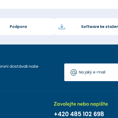
Podpora
Software ke stažen
první dostávali naše
Zavolejte nebo napište
+420 485 102 698