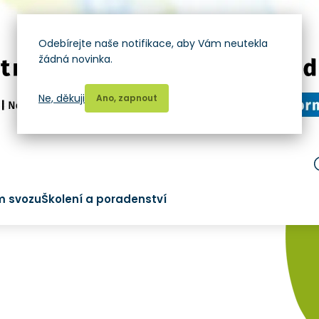
Odebírejte naše notifikace, aby Vám neutekla
žádná novinka.
Ne, děkuji
Ano, zapnout
m svozu
Školení a poradenství