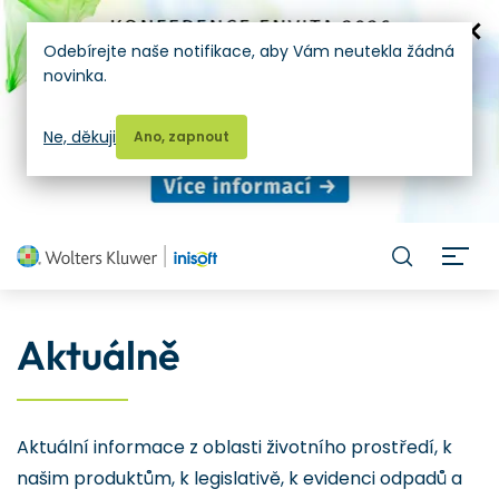
Odebírejte naše notifikace, aby Vám neutekla žádná
novinka.
Ne, děkuji
Ano, zapnout
H
Aktuálně
Aktuální informace z oblasti životního prostředí, k
našim produktům, k legislativě, k evidenci odpadů a