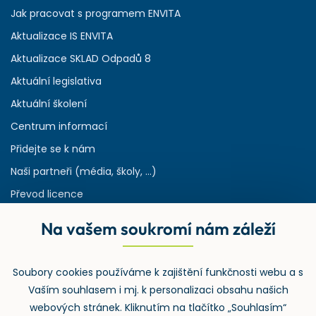
Jak pracovat s programem ENVITA
Aktualizace IS ENVITA
Aktualizace SKLAD Odpadů 8
Aktuální legislativa
Aktuální školení
Centrum informací
Přidejte se k nám
Naši partneři (média, školy, ...)
Převod licence
Reference
Na vašem soukromí nám záleží
Rejstřík používaných zkratek v odpadech
HW & SW požadavky pro náš IS
Soubory cookies používáme k zajištění funkčnosti webu a s
Zpětný odběr
Vaším souhlasem i mj. k personalizaci obsahu našich
webových stránek. Kliknutím na tlačítko „Souhlasím“