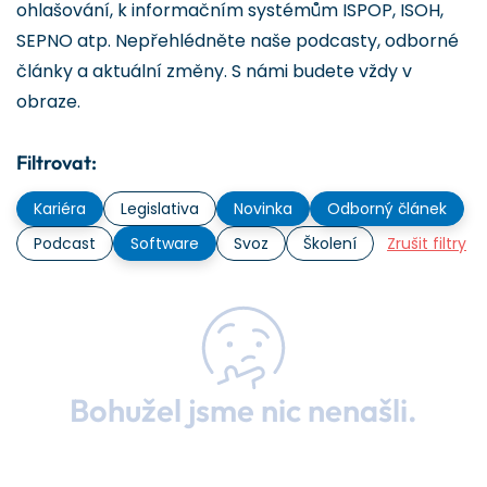
ohlašování, k informačním systémům ISPOP, ISOH,
SEPNO atp. Nepřehlédněte naše podcasty, odborné
články a aktuální změny. S námi budete vždy v
obraze.
Filtrovat:
Kariéra
Legislativa
Novinka
Odborný článek
Podcast
Software
Svoz
Školení
Zrušit filtry
Bohužel jsme nic nenašli.