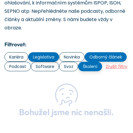
ohlašování, k informačním systémům ISPOP, ISOH,
SEPNO atp. Nepřehlédněte naše podcasty, odborné
články a aktuální změny. S námi budete vždy v
obraze.
Filtrovat:
Kariéra
Legislativa
Novinka
Odborný článek
Podcast
Software
Svoz
Školení
Zrušit filtry
Bohužel jsme nic nenašli.