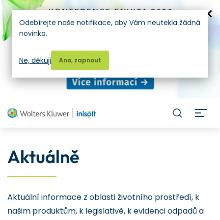
Odebírejte naše notifikace, aby Vám neutekla žádná
novinka.
Ne, děkuji
Ano, zapnout
H
Aktuálně
Aktuální informace z oblasti životního prostředí, k
našim produktům, k legislativě, k evidenci odpadů a