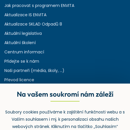
Jak pracovat s programem ENVITA
Aktualizace IS ENVITA
Aktualizace SKLAD Odpadů 8
Aktuální legislativa
Aktuální školení
Centrum informací
Přidejte se k nám
Naši partneři (média, školy, ...)
Převod licence
Reference
Na vašem soukromí nám záleží
Rejstřík používaných zkratek v odpadech
HW & SW požadavky pro náš IS
Soubory cookies používáme k zajištění funkčnosti webu a s
Zpětný odběr
Vaším souhlasem i mj. k personalizaci obsahu našich
webových stránek. Kliknutím na tlačítko „Souhlasím“