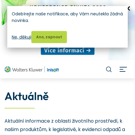
Odebírejte naše notifikace, aby Vám neutekla žádná
novinka.
Ne, děkuji
Ano, zapnout
H
Aktuálně
Aktuální informace z oblasti životního prostředí, k
našim produktům, k legislativě, k evidenci odpadů a