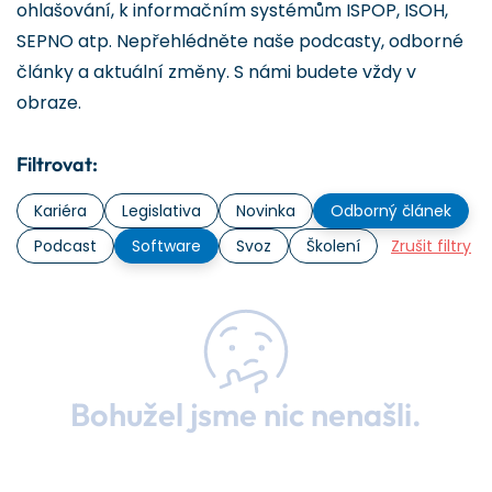
ohlašování, k informačním systémům ISPOP, ISOH,
SEPNO atp. Nepřehlédněte naše podcasty, odborné
články a aktuální změny. S námi budete vždy v
obraze.
Filtrovat:
Kariéra
Legislativa
Novinka
Odborný článek
Podcast
Software
Svoz
Školení
Zrušit filtry
Bohužel jsme nic nenašli.