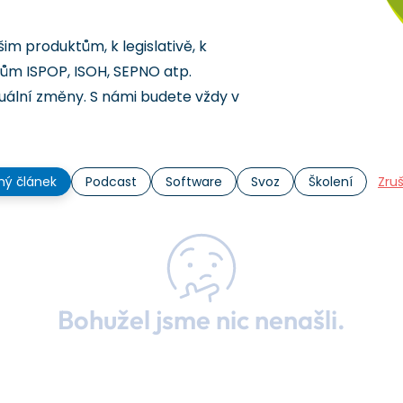
šim produktům, k legislativě, k
ům ISPOP, ISOH, SEPNO atp.
ální změny. S námi budete vždy v
ný článek
Podcast
Software
Svoz
Školení
Zruš
Bohužel jsme nic nenašli.