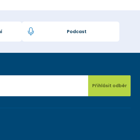
í
Podcast
Přihlásit odběr