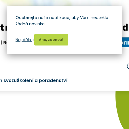
Odebírejte naše notifikace, aby Vám neutekla
žádná novinka.
Ne, děkuji
Ano, zapnout
m svozu
Školení a poradenství