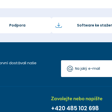
Podpora
Software ke stažen
první dostávali naše
Zavolejte nebo napište
+420 485 102 698