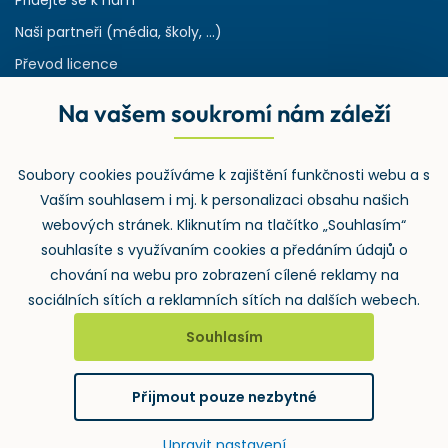
Naši partneři (média, školy, ...)
Převod licence
Reference
Na vašem soukromí nám záleží
Rejstřík používaných zkratek v odpadech
HW & SW požadavky pro náš IS
Soubory cookies používáme k zajištění funkčnosti webu a s
Zpětný odběr
Vaším souhlasem i mj. k personalizaci obsahu našich
webových stránek. Kliknutím na tlačítko „Souhlasím“
souhlasíte s využívaním cookies a předáním údajů o
chování na webu pro zobrazení cílené reklamy na
sociálních sítích a reklamních sítích na dalších webech.
Souhlasím
2026 ©
Wolters Kluwer ČR, a.s.
, U nákladového nádraží 3265/10,
130 00 Praha 3 – Strašnice
Přijmout pouze nezbytné
GDPR
Cookies
Notifikace
vytvořil
webProgress
Upravit nastavení