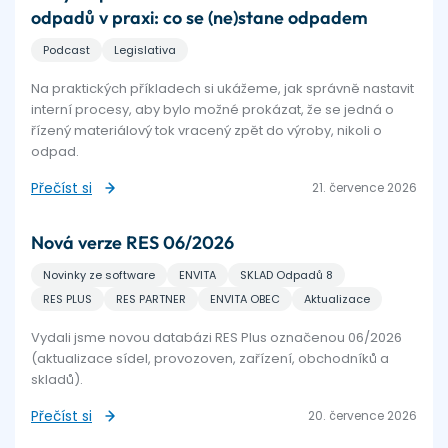
odpadů v praxi: co se (ne)stane odpadem
Podcast
Legislativa
Na praktických příkladech si ukážeme, jak správně nastavit
interní procesy, aby bylo možné prokázat, že se jedná o
řízený materiálový tok vracený zpět do výroby, nikoli o
odpad.
Přečíst si
21. července 2026
Nová verze RES 06/2026
Novinky ze software
ENVITA
SKLAD Odpadů 8
RES PLUS
RES PARTNER
ENVITA OBEC
Aktualizace
Vydali jsme novou databázi RES Plus označenou 06/2026
(aktualizace sídel, provozoven, zařízení, obchodníků a
skladů).
Přečíst si
20. července 2026