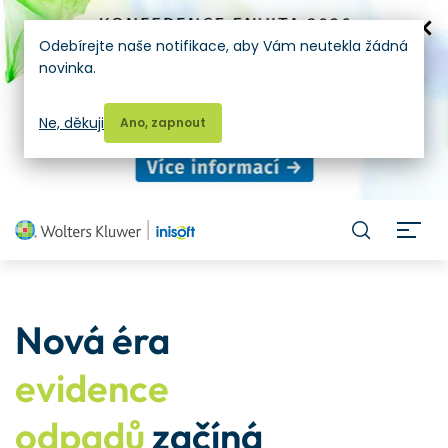
Odebírejte naše notifikace, aby Vám neutekla žádná
novinka.
Ne, děkuji
Ano, zapnout
H
Nová éra
evidence
odpadů
začíná